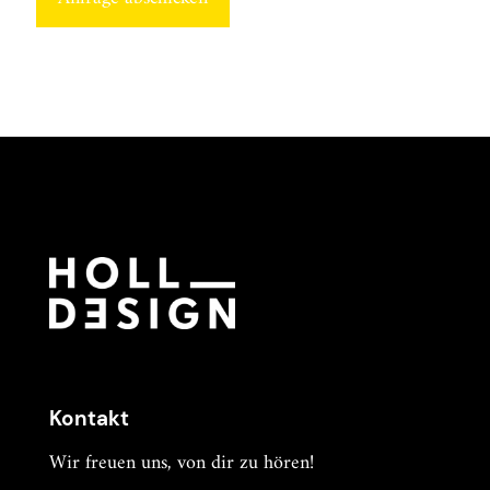
A
l
t
e
r
n
a
t
i
v
e
:
Kontakt
Wir freuen uns, von dir zu hören!