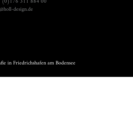
 (0)176 311 884 00
o@holl-design.de
fie in Friedrichshafen am Bodensee